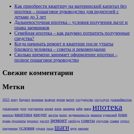
Как приобрести квартиру на материнский капитал без
ипотеки – пошаговое руководство для родителей с
детьми до 3 лет
Дальневосточная ипотека – условия получения льгот и
права заемщиков
Семейная ипотека – как разумно потратить полученные
средства?
Когда начинать ремонт в квартире после утраты
близкого человека – советы и рекомендации
Сколько времени занимает оформление ипотеки –
полное пошаговое руководство
Свежие комментарии
Метки
2025
army
бюджет
военные
возврат
время
вычет
государство
госуслуги
дальнийвосток
ипотека
декларация
дети
документы
жильё
жить
заемщик
займ
закон
квартира
кредит
план
капитал
льготы
налог
недвижимость
нюансы
одинокий
ремонт
советы
права
проценты
процесс
расчет
свобода
средства
ставки
стресс
шаги
условия
тенденции
утрата
часы
шум
эмоции