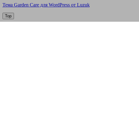
Тема Garden Care для WordPress от Luzuk
Top