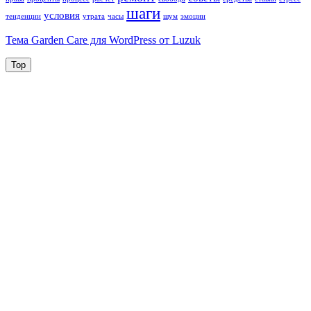
шаги
условия
тенденции
утрата
часы
шум
эмоции
Тема Garden Care для WordPress от Luzuk
Top