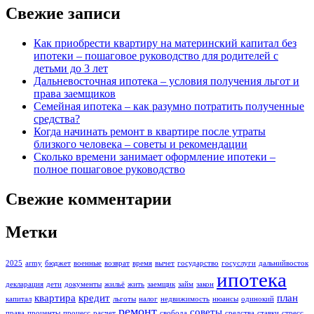
Свежие записи
Как приобрести квартиру на материнский капитал без
ипотеки – пошаговое руководство для родителей с
детьми до 3 лет
Дальневосточная ипотека – условия получения льгот и
права заемщиков
Семейная ипотека – как разумно потратить полученные
средства?
Когда начинать ремонт в квартире после утраты
близкого человека – советы и рекомендации
Сколько времени занимает оформление ипотеки –
полное пошаговое руководство
Свежие комментарии
Метки
2025
army
бюджет
военные
возврат
время
вычет
государство
госуслуги
дальнийвосток
ипотека
декларация
дети
документы
жильё
жить
заемщик
займ
закон
квартира
кредит
план
капитал
льготы
налог
недвижимость
нюансы
одинокий
ремонт
советы
права
проценты
процесс
расчет
свобода
средства
ставки
стресс