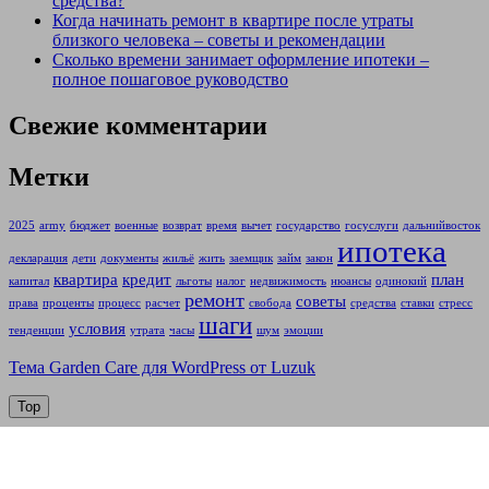
средства?
Когда начинать ремонт в квартире после утраты
близкого человека – советы и рекомендации
Сколько времени занимает оформление ипотеки –
полное пошаговое руководство
Свежие комментарии
Метки
2025
army
бюджет
военные
возврат
время
вычет
государство
госуслуги
дальнийвосток
ипотека
декларация
дети
документы
жильё
жить
заемщик
займ
закон
квартира
кредит
план
капитал
льготы
налог
недвижимость
нюансы
одинокий
ремонт
советы
права
проценты
процесс
расчет
свобода
средства
ставки
стресс
шаги
условия
тенденции
утрата
часы
шум
эмоции
Тема Garden Care для WordPress от Luzuk
Top