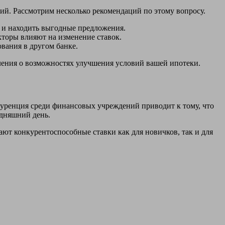
ий. Рассмотрим несколько рекомендаций по этому вопросу.
й и находить выгодные предложения.
торы влияют на изменение ставок.
вания в другом банке.
ления о возможностях улучшения условий вашей ипотеки.
куренция среди финансовых учреждений приводит к тому, что
одняшний день.
ют конкурентоспособные ставки как для новичков, так и для