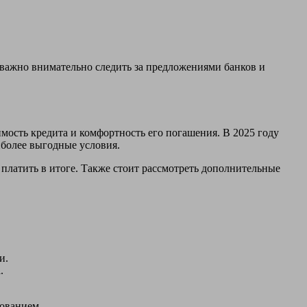
важно внимательно следить за предложениями банков и
мость кредита и комфортность его погашения. В 2025 году
более выгодные условия.
 платить в итоге. Также стоит рассмотреть дополнительные
и.
.
тованием.