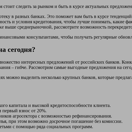
 стоит следить за рынком и быть в курсе актуальных предложен
отеку в разных банках. Это поможет вам быть в курсе тенденци
ость и условия кредитования, чтобы лучше понимать, какие фак
ке выше среднерыночной, рассмотрите возможность перекредито
финансовыми консультантами, чтобы получать регулярные обнов
на сегодня?
 множество интересных предложений от российских банков. Кон
ования – гибче. Рассмотрим самые выгодные предложения на сег
х можно выделить несколько крупных банков, которые предлага
ого капитала и высокой кредитоспособности клиента.
 первый взнос от 20%.
тников агросектора с возможностью рефинансирования.
лья, при этом возможно досрочное погашение без комиссии.
детьми с помощью ряда социальных программ.