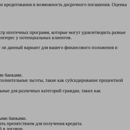
оки кредитования и возможность досрочного погашения. Оценка
ктр ипотечных программ, которые могут удовлетворить разные
интерес у потенциальных клиентов.
ит ли данный вариант для вашего финансового положения и
ми банками.
полнительные льготы, такие как субсидирование процентной
ьные для различных категорий граждан, таких как
ыми банками.
ать препятствием для получения кредита.
 в договор.