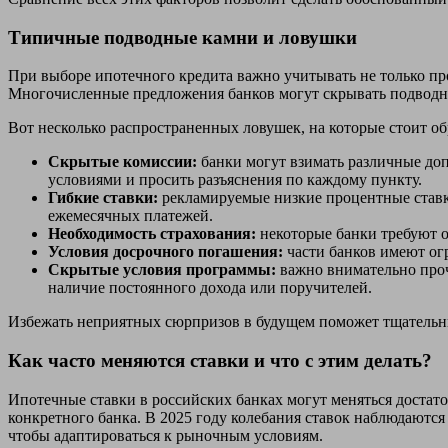
Типичные подводные камни и ловушки
При выборе ипотечного кредита важно учитывать не только пр
Многочисленные предложения банков могут скрывать подводны
Вот несколько распространенных ловушек, на которые стоит о
Скрытые комиссии:
банки могут взимать различные доп
условиями и просить разъяснения по каждому пункту.
Гибкие ставки:
рекламируемые низкие процентные ставк
ежемесячных платежей.
Необходимость страхования:
некоторые банки требуют о
Условия досрочного погашения:
части банков имеют ог
Скрытые условия программы:
важно внимательно проч
наличие постоянного дохода или поручителей.
Избежать неприятных сюрпризов в будущем поможет тщательны
Как часто меняются ставки и что с этим делать?
Ипотечные ставки в российских банках могут меняться достато
конкретного банка. В 2025 году колебания ставок наблюдаются 
чтобы адаптироваться к рыночным условиям.