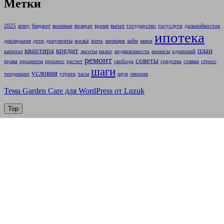
Метки
2025
army
бюджет
военные
возврат
время
вычет
государство
госуслуги
дальнийвосток
ипотека
декларация
дети
документы
жильё
жить
заемщик
займ
закон
квартира
кредит
план
капитал
льготы
налог
недвижимость
нюансы
одинокий
ремонт
советы
права
проценты
процесс
расчет
свобода
средства
ставки
стресс
шаги
условия
тенденции
утрата
часы
шум
эмоции
Тема Garden Care для WordPress от Luzuk
Top