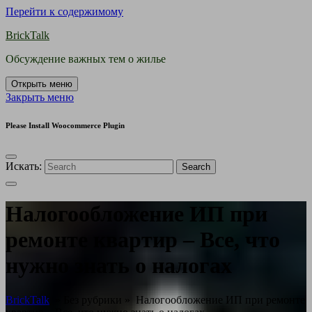
Перейти к содержимому
BrickTalk
Обсуждение важных тем о жилье
Открыть меню
Закрыть меню
Please Install Woocommerce Plugin
Искать:
Search
Налогообложение ИП при
ремонте квартир – Все, что
нужно знать о налогах
BrickTalk
» Без рубрики »
Налогообложение ИП при ремонте