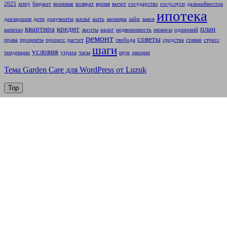
2025
army
бюджет
военные
возврат
время
вычет
государство
госуслуги
дальнийвосток
ипотека
декларация
дети
документы
жильё
жить
заемщик
займ
закон
квартира
кредит
план
капитал
льготы
налог
недвижимость
нюансы
одинокий
ремонт
советы
права
проценты
процесс
расчет
свобода
средства
ставки
стресс
шаги
условия
тенденции
утрата
часы
шум
эмоции
Тема Garden Care для WordPress от Luzuk
Top