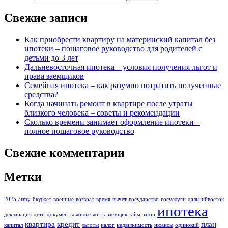
Свежие записи
Как приобрести квартиру на материнский капитал без
ипотеки – пошаговое руководство для родителей с
детьми до 3 лет
Дальневосточная ипотека – условия получения льгот и
права заемщиков
Семейная ипотека – как разумно потратить полученные
средства?
Когда начинать ремонт в квартире после утраты
близкого человека – советы и рекомендации
Сколько времени занимает оформление ипотеки –
полное пошаговое руководство
Свежие комментарии
Метки
2025
army
бюджет
военные
возврат
время
вычет
государство
госуслуги
дальнийвосток
ипотека
декларация
дети
документы
жильё
жить
заемщик
займ
закон
квартира
кредит
план
капитал
льготы
налог
недвижимость
нюансы
одинокий