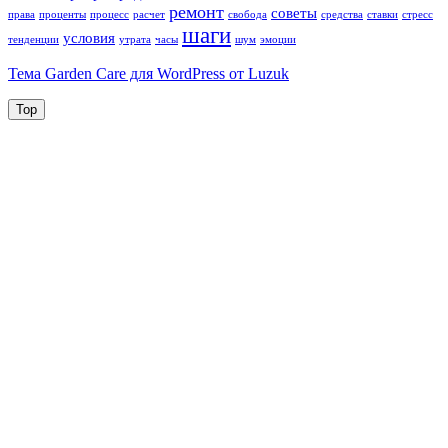
ремонт
советы
права
проценты
процесс
расчет
свобода
средства
ставки
стресс
шаги
условия
тенденции
утрата
часы
шум
эмоции
Тема Garden Care для WordPress от Luzuk
Top