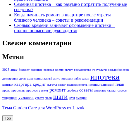
Семейная ипотека – как разумно потратить полученные
средства?
Когда начинать ремонт в квартире после утраты
близкого человека – советы и рекомендации
Сколько времени занимает оформление ипотеки –
полное пошаговое руководство
Свежие комментарии
Метки
2025
army
бюджет
военные
возврат
время
вычет
государство
госуслуги
дальнийвосток
ипотека
декларация
дети
документы
жильё
жить
заемщик
займ
закон
квартира
кредит
план
капитал
льготы
налог
недвижимость
нюансы
одинокий
ремонт
советы
права
проценты
процесс
расчет
свобода
средства
ставки
стресс
шаги
условия
тенденции
утрата
часы
шум
эмоции
Тема Garden Care для WordPress от Luzuk
Top